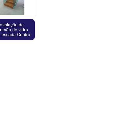
nstalação de
rimão de vidro
a escada Centro