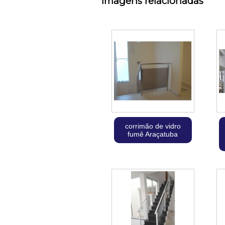
Imagens relacionadas
corrimão de vidro
fumê Araçatuba