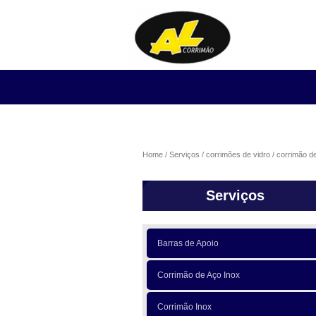
Home
Serviços
corrimões de vidro
corrimão de
Serviços
Barras de Apoio
Corrimão de Aço Inox
Corrimão Inox