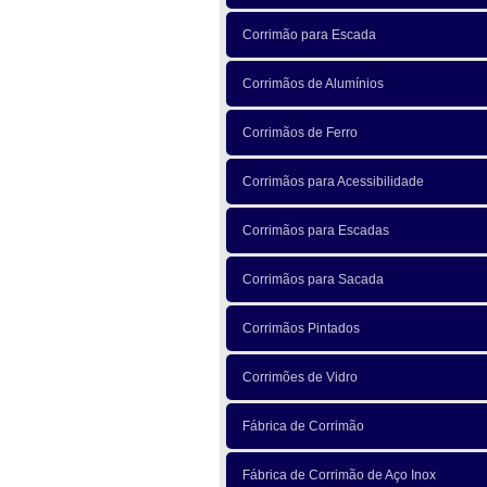
Corrimão para Escada
Corrimãos de Alumínios
Corrimãos de Ferro
Corrimãos para Acessibilidade
Corrimãos para Escadas
Corrimãos para Sacada
Corrimãos Pintados
Corrimões de Vidro
Fábrica de Corrimão
Fábrica de Corrimão de Aço Inox