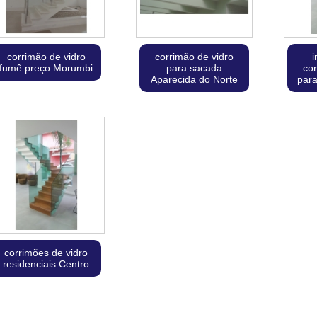
corrimão de vidro
corrimão de vidro
i
fumê preço Morumbi
para sacada
cor
Aparecida do Norte
par
corrimões de vidro
residenciais Centro