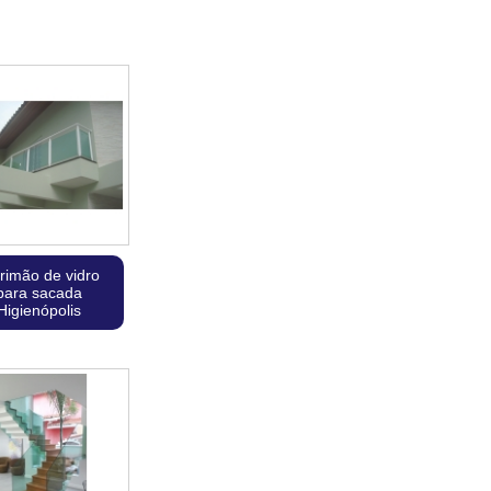
rimão de vidro
para sacada
Higienópolis