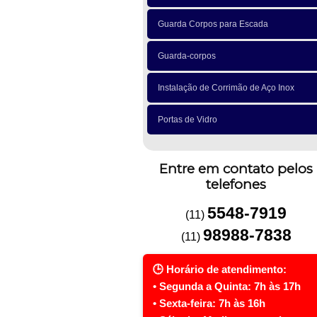
Guarda Corpos para Escada
Guarda-corpos
Instalação de Corrimão de Aço Inox
Portas de Vidro
Entre em contato pelos
telefones
5548-7919
(11)
98988-7838
(11)