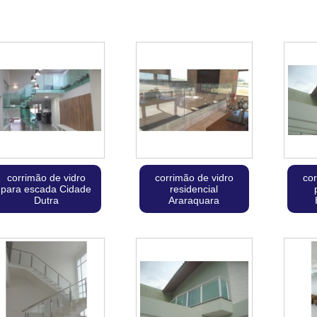
corrimão de vidro
corrimão de vidro
cor
para escada Cidade
residencial
Dutra
Araraquara