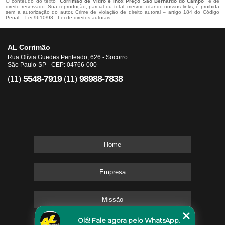
O conteúdo do texto "
Corrimão de Vidro e Inox Preço São Bernardo do Campo
" é de
direito reservado. Sua reprodução, parcial ou total, mesmo citando nossos links, é proibida
sem a autorização do autor. Crime de violação de direito autoral – artigo 184 do Código
Penal –
Lei 9610/98 - Lei de direitos autorais
.
AL Corrimão
Rua Olívia Guedes Penteado, 626 - Socorro
São Paulo-SP - CEP: 04766-000
5548-7919
98988-7838
(11)
(11)
Home
Empresa
Missão
Olá! Fale agora pelo WhatsApp.