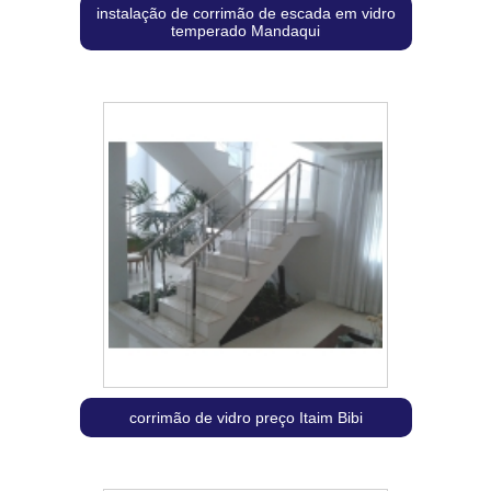
instalação de corrimão de escada em vidro
temperado Mandaqui
corrimão de vidro preço Itaim Bibi