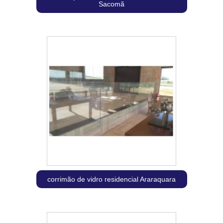
Sacomã
corrimão de vidro residencial Araraquara