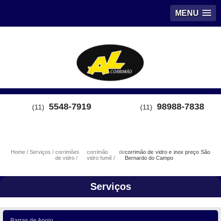
MENU
5548-7919
98988-7838
(11)
(11)
Home
Serviços
corrimões
corrimão de
corrimão de vidro e inox preço São
de vidro
vidro fumê
Bernardo do Campo
Serviços
Barras de Apoio