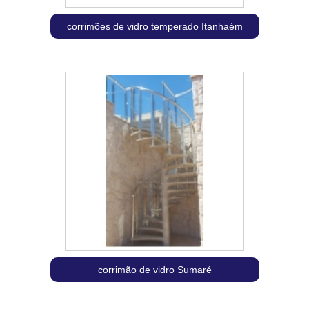
corrimões de vidro temperado Itanhaém
corrimão de vidro Sumaré