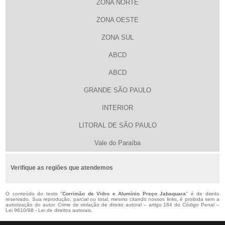
ZONA NORTE
ZONA OESTE
ZONA SUL
ABCD
ABCD
GRANDE SÃO PAULO
INTERIOR
LITORAL DE SÃO PAULO
Vale do Paraíba
Verifique as regiões que atendemos
O conteúdo do texto "
Corrimão de Vidro e Alumínio Preço Jabaquara
" é de direito
reservado. Sua reprodução, parcial ou total, mesmo citando nossos links, é proibida sem a
autorização do autor. Crime de violação de direito autoral – artigo 184 do Código Penal –
Lei 9610/98 - Lei de direitos autorais
.