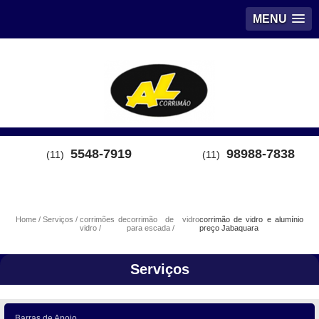
MENU
5548-7919
98988-7838
(11)
(11)
Home
Serviços
corrimões de
corrimão de vidro
corrimão de vidro e alumínio
vidro
para escada
preço Jabaquara
Serviços
Barras de Apoio