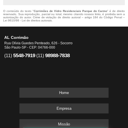
O conteúdo do texto "
Corrimões de Vidro Residenciais Parque do Carmo
" é de direito
reservado. Sua reprodução, parcial ou total, mesmo citando nossos links, é proibida sem a
autorização do autor. Crime de violação de direito autoral – artigo 184 do Código Penal –
Lei 9610/98 - Lei de direitos autorais
.
AL Corrimão
Rua Olívia Guedes Penteado, 626 - Socorro
São Paulo-SP - CEP: 04766-000
5548-7919
98988-7838
(11)
(11)
Home
Empresa
Missão