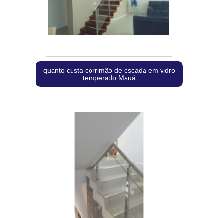
quanto custa corrimão de escada em vidro
temperado Mauá