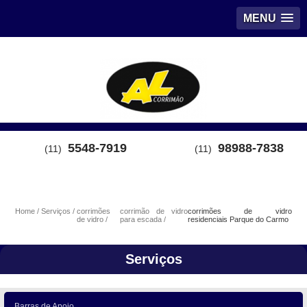
MENU
5548-7919
98988-7838
(11)
(11)
Home
Serviços
corrimões
corrimão de vidro
corrimões de vidro
de vidro
para escada
residenciais Parque do Carmo
Serviços
Barras de Apoio