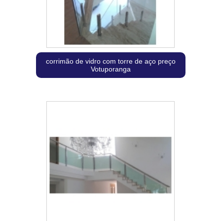
corrimão de vidro com torre de aço preço
Votuporanga