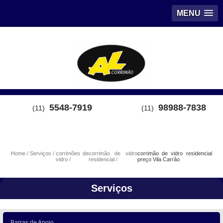
MENU
5548-7919
98988-7838
(11)
(11)
Home
Serviços
corrimões de
corrimão de vidro
corrimão de vidro residencial
vidro
residencial
preço Vila Carrão
Serviços
Barras de Apoio