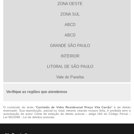
ZONA OESTE
ZONA SUL
ABCD
ABCD
GRANDE SÃO PAULO
INTERIOR
LITORAL DE SÃO PAULO
Vale do Paraíba
Verifique as regiões que atendemos
O conteúdo do texto "
Corrimão de Vidro Residencial Preço Vila Carrão
" é de direito
reservado. Sua reprodução, parcial ou total, mesmo citando nossos links, é proibida sem a
autorização do autor. Crime de violação de direito autoral – artigo 184 do Código Penal –
Lei 9610/98 - Lei de direitos autorais
.