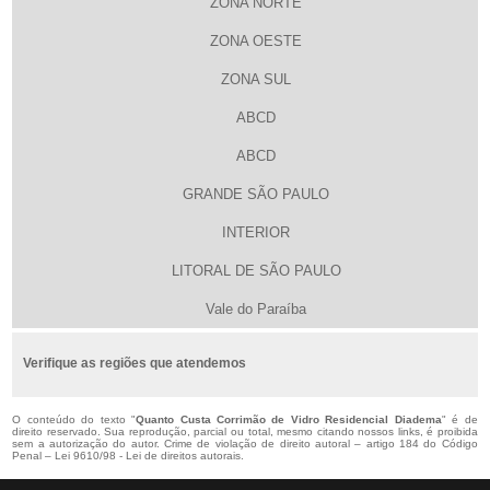
ZONA NORTE
ZONA OESTE
ZONA SUL
ABCD
ABCD
GRANDE SÃO PAULO
INTERIOR
LITORAL DE SÃO PAULO
Vale do Paraíba
Verifique as regiões que atendemos
O conteúdo do texto "
Quanto Custa Corrimão de Vidro Residencial Diadema
" é de
direito reservado. Sua reprodução, parcial ou total, mesmo citando nossos links, é proibida
sem a autorização do autor. Crime de violação de direito autoral – artigo 184 do Código
Penal –
Lei 9610/98 - Lei de direitos autorais
.