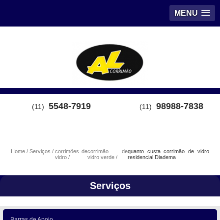
MENU
5548-7919
98988-7838
(11)
(11)
Home
Serviços
corrimões de
corrimão de
quanto custa corrimão de vidro
vidro
vidro verde
residencial Diadema
Serviços
Barras de Apoio