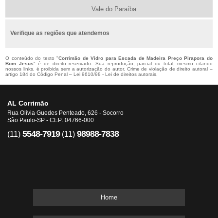
Vale do Paraíba
Verifique as regiões que atendemos
O conteúdo do texto "
Corrimão de Vidro para Escada de Madeira Preço Pirapora do
Bom Jesus
" é de direito reservado. Sua reprodução, parcial ou total, mesmo citando
nossos links, é proibida sem a autorização do autor. Crime de violação de direito autoral –
artigo 184 do Código Penal –
Lei 9610/98 - Lei de direitos autorais
.
AL Corrimão
Rua Olívia Guedes Penteado, 626 - Socorro
São Paulo-SP - CEP: 04766-000
5548-7919
98988-7838
(11)
(11)
Home