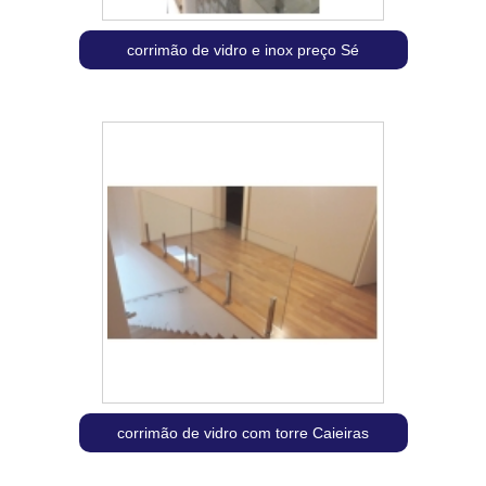
corrimão de vidro e inox preço Sé
corrimão de vidro com torre Caieiras