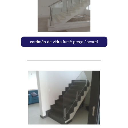
corrimão de vidro fumê preço Jacareí