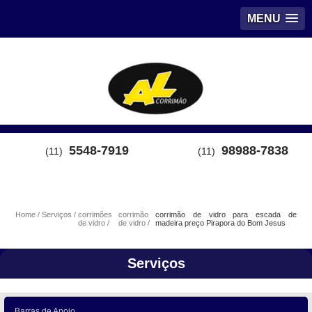
MENU
5548-7919
98988-7838
(11)
(11)
Home
Serviços
corrimões
corrimão
corrimão de vidro para escada de
de vidro
de vidro
madeira preço Pirapora do Bom Jesus
Serviços
Barras de Apoio