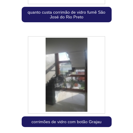
quanto custa corrimão de vidro fumê São
José do Rio Preto
corrimões de vidro com botão Grajau