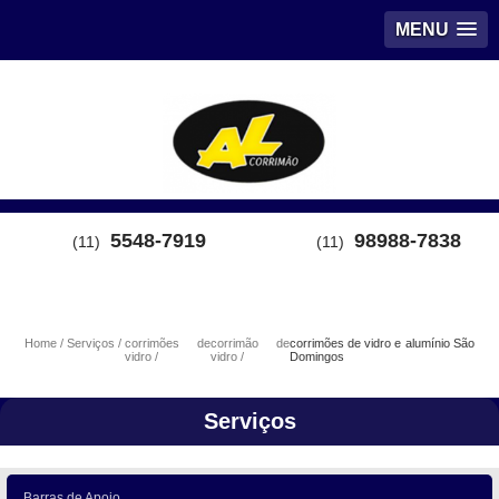
MENU
5548-7919
98988-7838
(11)
(11)
Home
Serviços
corrimões de
corrimão de
corrimões de vidro e alumínio São
vidro
vidro
Domingos
Serviços
Barras de Apoio