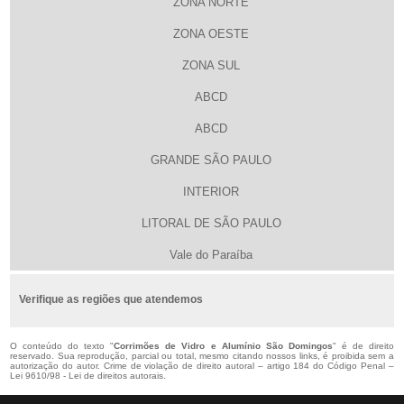
ZONA NORTE
ZONA OESTE
ZONA SUL
ABCD
ABCD
GRANDE SÃO PAULO
INTERIOR
LITORAL DE SÃO PAULO
Vale do Paraíba
Verifique as regiões que atendemos
O conteúdo do texto "
Corrimões de Vidro e Alumínio São Domingos
" é de direito
reservado. Sua reprodução, parcial ou total, mesmo citando nossos links, é proibida sem a
autorização do autor. Crime de violação de direito autoral – artigo 184 do Código Penal –
Lei 9610/98 - Lei de direitos autorais
.