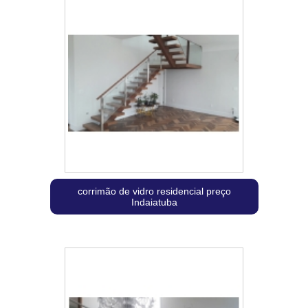
corrimão de vidro residencial preço
Indaiatuba