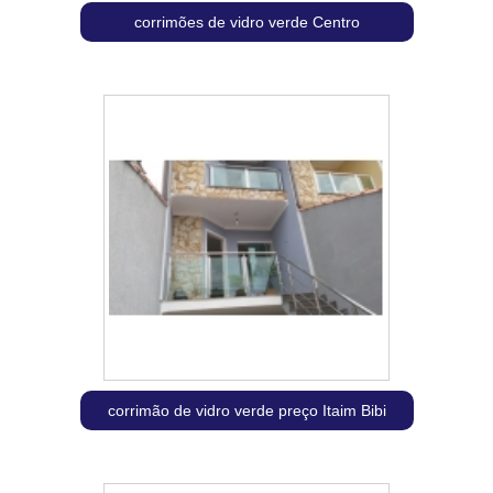
corrimões de vidro verde Centro
corrimão de vidro verde preço Itaim Bibi