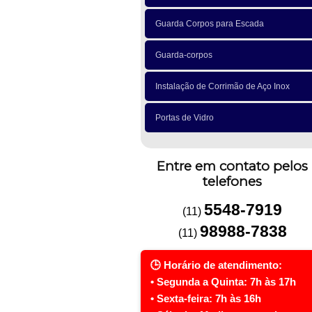
Guarda Corpos para Escada
Guarda-corpos
Instalação de Corrimão de Aço Inox
Portas de Vidro
Entre em contato pelos
telefones
5548-7919
(11)
98988-7838
(11)