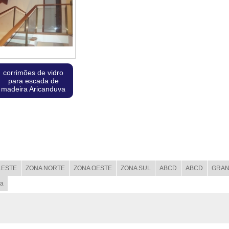
corrimões de vidro
para escada de
madeira Aricanduva
LESTE
ZONA NORTE
ZONA OESTE
ZONA SUL
ABCD
ABCD
GRAN
ba