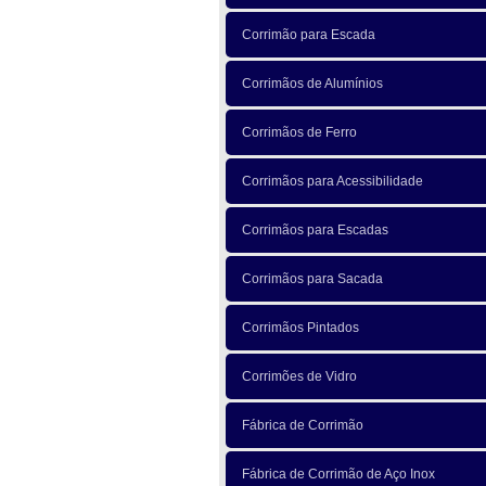
Corrimão para Escada
Corrimãos de Alumínios
Corrimãos de Ferro
Corrimãos para Acessibilidade
Corrimãos para Escadas
Corrimãos para Sacada
Corrimãos Pintados
Corrimões de Vidro
Fábrica de Corrimão
Fábrica de Corrimão de Aço Inox