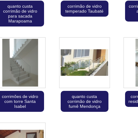
quanto custa
corrimão de vidro
corr
corrimão de vidro
temperado Taubaté
para sacada
Marapoama
corrimões de vidro
quanto custa
cor
com torre Santa
corrimão de vidro
resi
Isabel
fumê Mendonça