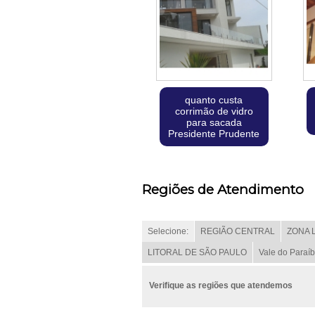
quanto custa
corrimão de vidro
para sacada
Presidente Prudente
Regiões de Atendimento
Selecione:
REGIÃO CENTRAL
ZONA 
LITORAL DE SÃO PAULO
Vale do Paraí
Verifique as regiões que atendemos