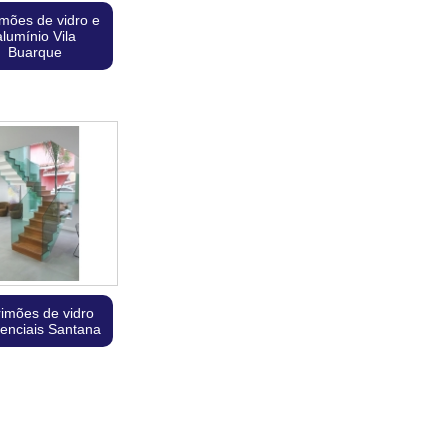
imões de vidro e
alumínio Vila
Buarque
rimões de vidro
denciais Santana