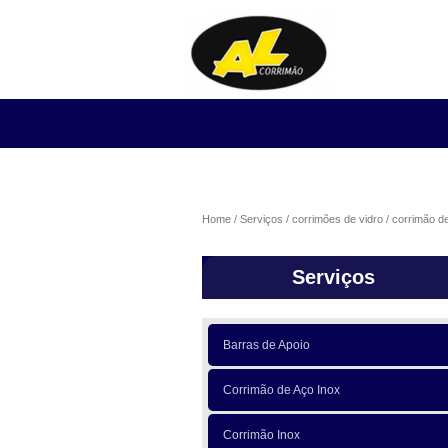
Home
Serviços
corrimões de vidro
corrimão de
Serviços
Barras de Apoio
Corrimão de Aço Inox
Corrimão Inox