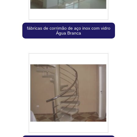
fábricas de corrimão de aço inox com vidro
Água Branca