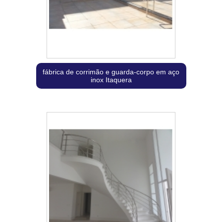
fábrica de corrimão e guarda-corpo em aço
inox Itaquera