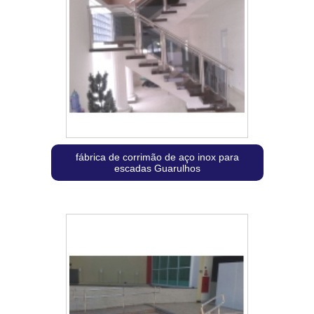
fábrica de corrimão de aço inox para
escadas Guarulhos