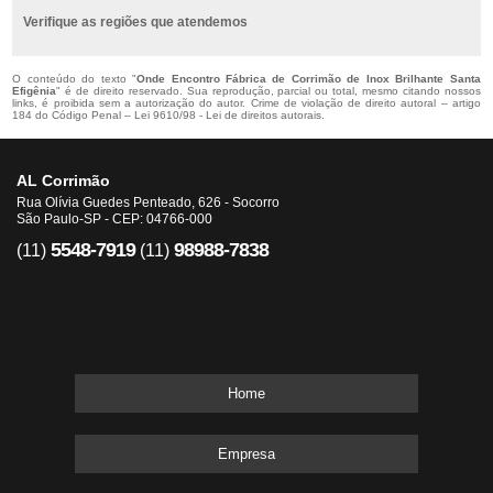
Verifique as regiões que atendemos
O conteúdo do texto "
Onde Encontro Fábrica de Corrimão de Inox Brilhante Santa
Efigênia
" é de direito reservado. Sua reprodução, parcial ou total, mesmo citando nossos
links, é proibida sem a autorização do autor. Crime de violação de direito autoral – artigo
184 do Código Penal –
Lei 9610/98 - Lei de direitos autorais
.
AL Corrimão
Rua Olívia Guedes Penteado, 626 - Socorro
São Paulo-SP - CEP: 04766-000
5548-7919
98988-7838
(11)
(11)
Home
Empresa