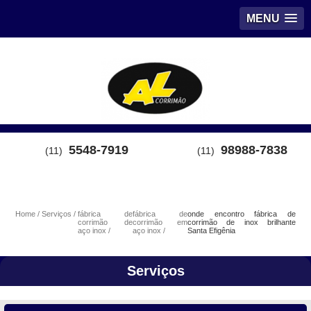
MENU
5548-7919
98988-7838
(11)
(11)
Home
Serviços
fábrica de
fábrica de
onde encontro fábrica de
corrimão de
corrimão em
corrimão de inox brilhante
aço inox
aço inox
Santa Efigênia
Serviços