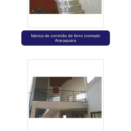
fábrica de corrimão de ferro cromado
Araraquara