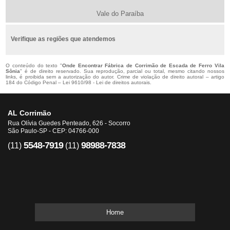
Vale do Paraíba
Verifique as regiões que atendemos
O conteúdo do texto "
Onde Encontrar Fábrica de Corrimão de Escada de Ferro Vila
Sônia
" é de direito reservado. Sua reprodução, parcial ou total, mesmo citando nossos
links, é proibida sem a autorização do autor. Crime de violação de direito autoral – artigo
184 do Código Penal –
Lei 9610/98 - Lei de direitos autorais
.
AL Corrimão
Rua Olívia Guedes Penteado, 626 - Socorro
São Paulo-SP - CEP: 04766-000
5548-7919
98988-7838
(11)
(11)
Home