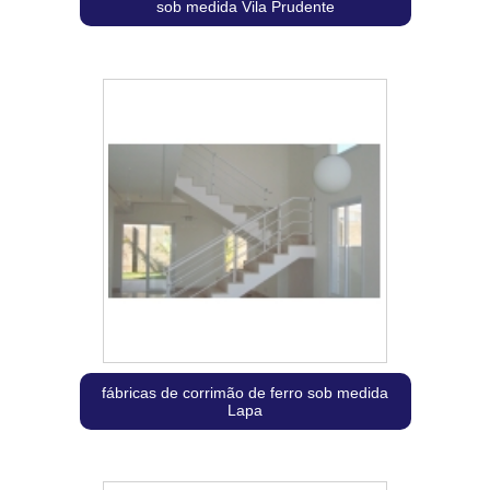
sob medida Vila Prudente
fábricas de corrimão de ferro sob medida
Lapa