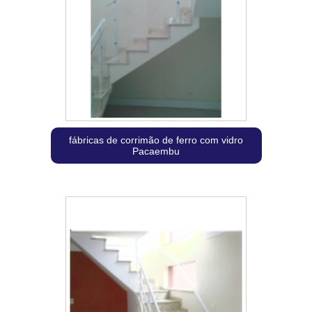
fábricas de corrimão de ferro com vidro
Pacaembu