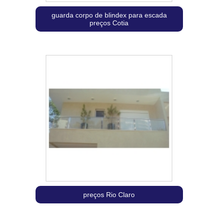
guarda corpo de blindex para escada
preços Cotia
preços Rio Claro