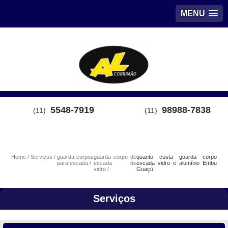
MENU
5548-7919
98988-7838
(11)
(11)
Home
Serviços
guarda corpos
guarda corpo de
quanto custa guarda corpo
para escada
escada de
escada vidro e alumínio Embu
vidro
Guaçú
Serviços