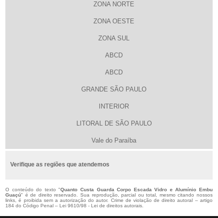
ZONA NORTE
ZONA OESTE
ZONA SUL
ABCD
ABCD
GRANDE SÃO PAULO
INTERIOR
LITORAL DE SÃO PAULO
Vale do Paraíba
Verifique as regiões que atendemos
O conteúdo do texto "
Quanto Custa Guarda Corpo Escada Vidro e Alumínio Embu
Guaçú
" é de direito reservado. Sua reprodução, parcial ou total, mesmo citando nossos
links, é proibida sem a autorização do autor. Crime de violação de direito autoral – artigo
184 do Código Penal –
Lei 9610/98 - Lei de direitos autorais
.