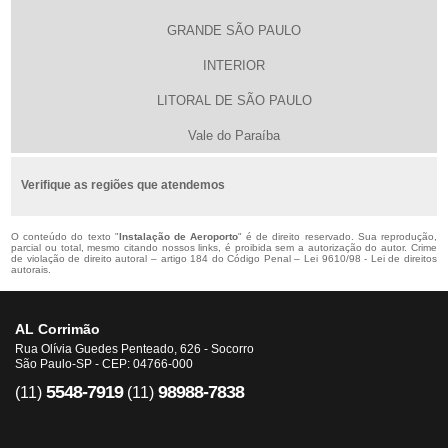
GRANDE SÃO PAULO
INTERIOR
LITORAL DE SÃO PAULO
Vale do Paraíba
Verifique as regiões que atendemos
O conteúdo do texto "
Instalação de Aeroporto
" é de direito reservado. Sua reprodução,
parcial ou total, mesmo citando nossos links, é proibida sem a autorização do autor. Crime
de violação de direito autoral – artigo 184 do Código Penal –
Lei 9610/98 - Lei de direitos
autorais
.
AL Corrimão
Rua Olívia Guedes Penteado, 626 - Socorro
São Paulo-SP - CEP: 04766-000
5548-7919
98988-7838
(11)
(11)