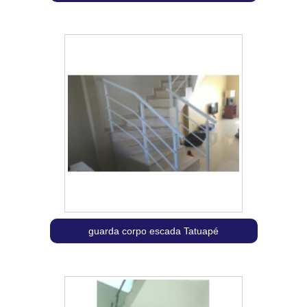
guarda corpo escada Tatuapé