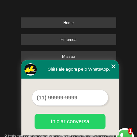
Home
Empresa
Missão
Olá! Fale agora pelo WhatsApp.
Serviços
Contato
Mapa do site
Iniciar conversa
1
©
O inteiro teor deste site está sujeito à proteção de direitos autorais. Copyright
AL