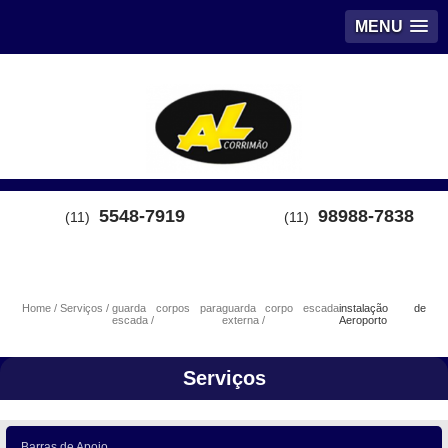
MENU
5548-7919
98988-7838
(11)
(11)
Home
Serviços
guarda corpos para
guarda corpo escada
instalação de
escada
externa
Aeroporto
Serviços
Barras de Apoio