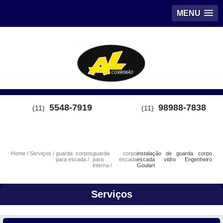
MENU
5548-7919
98988-7838
(11)
(11)
Home
Serviços
guarda corpos
guarda corpo
instalação de guarda corpo
para escada
para escada
escada vidro Engenheiro
interna
Goulart
Serviços