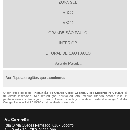
ZONA SUL
ABCD
ABCD
GRANDE SÃO PAULO
INTERIOR
LITORAL DE SÃO PAULO
Vale do Paraíba
Verifique as regiões que atendemos
O conteúdo do texto "
Instalação de Guarda Corpo Escada Vidro Engenheiro Goulart
" é
de direito reservado. Sua reprodução, parcial ou total, mesmo citando nossos links, é
proibida sem a autorização do autor. Crime de violação de direito autoral – artigo 184 do
Código Penal –
Lei 9610/98 - Lei de direitos autorais
.
AL Corrimão
Rua Olívia Guedes Penteado, 626 - Socorro
São Paulo-SP - CEP: 04766-000