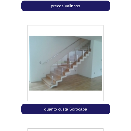
preços Valinhos
quanto custa Sorocaba