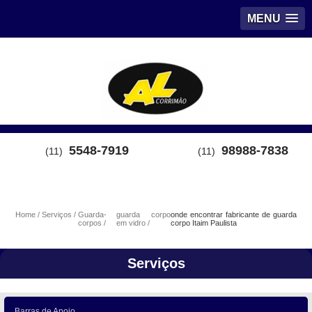
MENU
5548-7919
98988-7838
(11)
(11)
Home
Serviços
Guarda-
guarda corpo
onde encontrar fabricante de guarda
corpos
em vidro
corpo Itaim Paulista
Serviços
Barras de Apoio