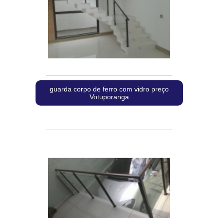
guarda corpo de ferro com vidro preço
Votuporanga