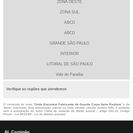
ZONA OESTE
ZONA SUL
ABCD
ABCD
GRANDE SÃO PAULO
INTERIOR
LITORAL DE SÃO PAULO
Vale do Paraíba
Verifique as regiões que atendemos
O conteúdo do texto "
Onde Encontrar Fabricante de Guarda Corpo Itaim Paulista
" é de
direito reservado. Sua reprodução, parcial ou total, mesmo citando nossos links, é proibida
sem a autorização do autor. Crime de violação de direito autoral – artigo 184 do Código
Penal –
Lei 9610/98 - Lei de direitos autorais
.
AL Corrimão