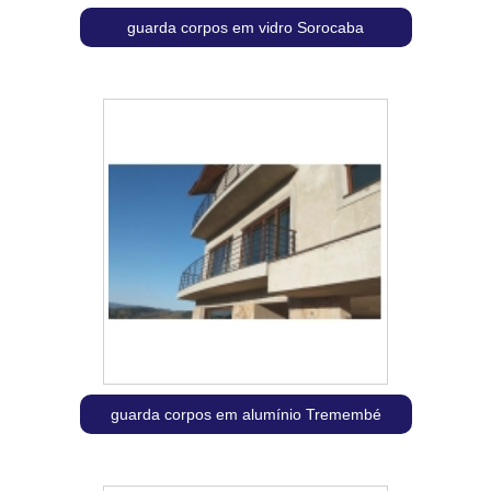
guarda corpos em vidro Sorocaba
guarda corpos em alumínio Tremembé