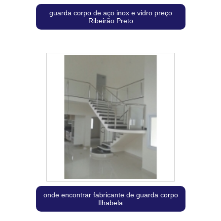
guarda corpo de aço inox e vidro preço
Ribeirão Preto
onde encontrar fabricante de guarda corpo
Ilhabela