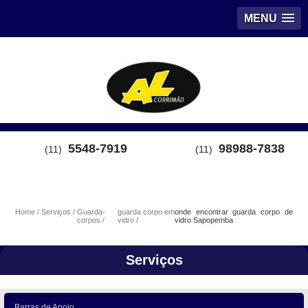
MENU
5548-7919
98988-7838
(11)
(11)
Home
Serviços
Guarda-
guarda corpo em
onde encontrar guarda corpo de
corpos
vidro
vidro Sapopemba
Serviços
Barras de Apoio