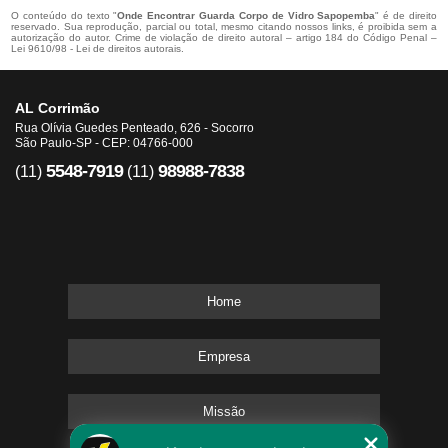
O conteúdo do texto "
Onde Encontrar Guarda Corpo de Vidro Sapopemba
" é de direito
reservado. Sua reprodução, parcial ou total, mesmo citando nossos links, é proibida sem a
autorização do autor. Crime de violação de direito autoral – artigo 184 do Código Penal –
Lei 9610/98 - Lei de direitos autorais
.
AL Corrimão
Rua Olívia Guedes Penteado, 626 - Socorro
São Paulo-SP - CEP: 04766-000
5548-7919
98988-7838
(11)
(11)
Home
Empresa
Missão