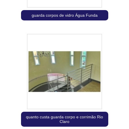
guarda corpos de vidro Água Funda
quanto custa guarda corpo e corrimão Rio
Claro