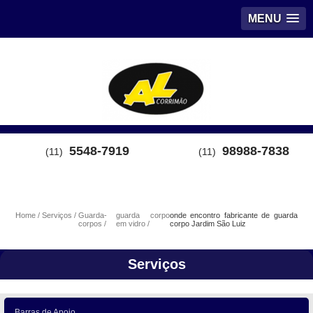
MENU
5548-7919
98988-7838
(11)
(11)
Home
Serviços
Guarda-
guarda corpo
onde encontro fabricante de guarda
corpos
em vidro
corpo Jardim São Luiz
Serviços
Barras de Apoio