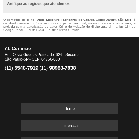
Verifique as regiões que atendemos
O conteúdo do texto "
Onde Encontro Fabricante de Guarda Corpo Jardim São Luiz
" é
de direito reservado. Sua reprodução, parcial ou total, mesmo citando nossos links, é
proibida sem a autorização do autor. Crime de violação de direito autoral – artigo 184 do
Código Penal –
Lei 9610/98 - Lei de direitos autorais
.
AL Corrimão
Rua Olívia Guedes Penteado, 626 - Socorro
São Paulo-SP - CEP: 04766-000
5548-7919
98988-7838
(11)
(11)
Home
Empresa