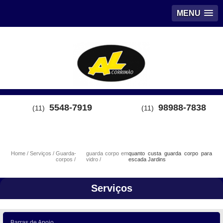
MENU
5548-7919
98988-7838
(11)
(11)
Home
Serviços
Guarda-
guarda corpo em
quanto custa guarda corpo para
corpos
vidro
escada Jardins
Serviços
Barras de Apoio