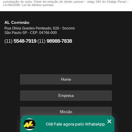
autorização do autor. Crime de violação de direito autoral – artigo 184 do Código Penal –
Lei 9610/98 - Lei de direitos autorais
.
AL Corrimão
Rua Olívia Guedes Penteado, 626 - Socorro
São Paulo-SP - CEP: 04766-000
5548-7919
98988-7838
(11)
(11)
Home
Empresa
Missão
Olá! Fale agora pelo WhatsApp.
Serviços