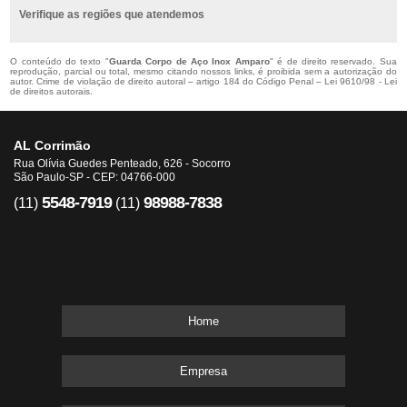
Verifique as regiões que atendemos
O conteúdo do texto "
Guarda Corpo de Aço Inox Amparo
" é de direito reservado. Sua
reprodução, parcial ou total, mesmo citando nossos links, é proibida sem a autorização do
autor. Crime de violação de direito autoral – artigo 184 do Código Penal –
Lei 9610/98 - Lei
de direitos autorais
.
AL Corrimão
Rua Olívia Guedes Penteado, 626 - Socorro
São Paulo-SP - CEP: 04766-000
5548-7919
98988-7838
(11)
(11)
Home
Empresa