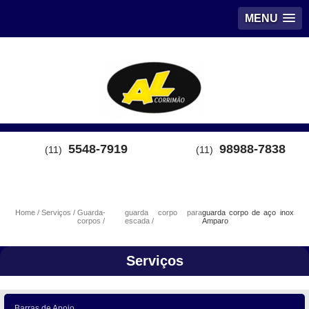
MENU
5548-7919
98988-7838
(11)
(11)
Home
Serviços
Guarda-
guarda corpo para
guarda corpo de aço inox
corpos
escada
Amparo
Serviços
Barras de Apoio