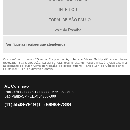
INTERIOR
LITORAL DE SÃO PAULO
Vale do Paraíba
Verifique as regiões que atendemos
O conteúdo do texto "
Guarda Corpos de Aço Inox e Vidro Mairiporã
" é de direito
reservado. Sua reprodução, parcial ou total, mesmo citando nossos links, é proibida sem a
autorização do autor. Crime de violação de direito autoral – artigo 184 do Código Penal –
Lei 9610/98 - Lei de direitos autorais
.
AL Corrimão
Rua Olívia Guedes Penteado, 626 - Socorro
São Paulo-SP - CEP: 04766-000
5548-7919
98988-7838
(11)
(11)