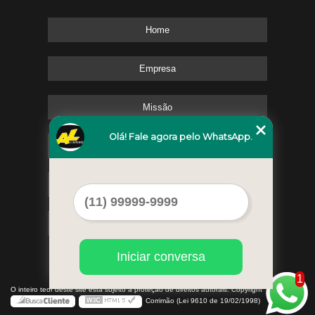
Home
Empresa
Missão
Olá! Fale agora pelo WhatsApp.
Serviços
Contato
Mapa do site
Iniciar conversa
1
©
O inteiro teor deste site está sujeito à proteção de direitos autorais. Copyright
AL
Corrimão (Lei 9610 de 19/02/1998)