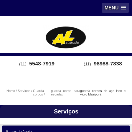
MENU
5548-7919
98988-7838
(11)
(11)
Home
Serviços
Guarda-
guarda corpo para
guarda corpos de aço inox e
corpos
escada
vidro Mairiporã
Serviços
Barras de Apoio