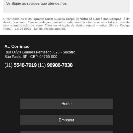
Verifique as regiões que atendemos
O conteúdo do texto "
Quanto Custa Guarda Corpo de Vidro São José dos Campos
" é de
direito reservado. Sua reprodução, parcial ou total, mesmo citando nossos links, é proibida
sem a autorização do autor. Crime de violação de direito autoral – artigo 184 do Código
Penal –
Lei 9610/98 - Lei de direitos autorais
.
AL Corrimão
Rua Olívia Guedes Penteado, 626 - Socorro
São Paulo-SP - CEP: 04766-000
5548-7919
98988-7838
(11)
(11)
Home
Empresa