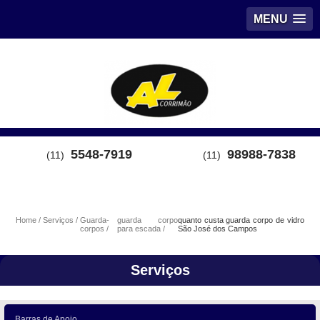
MENU
5548-7919
98988-7838
(11)
(11)
Home
Serviços
Guarda-
guarda corpo
quanto custa guarda corpo de vidro
corpos
para escada
São José dos Campos
Serviços
Barras de Apoio