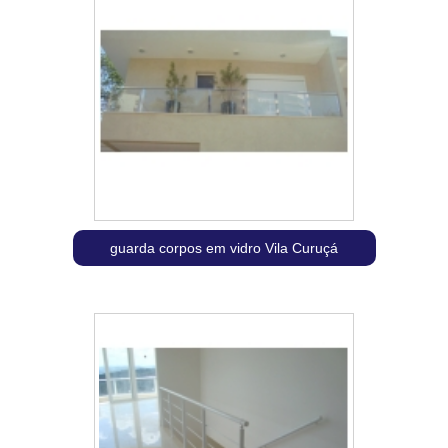
guarda corpos em vidro Vila Curuçá