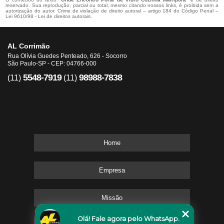
reservado. Sua reprodução, parcial ou total, mesmo citando nossos links, é proibida sem a
autorização do autor. Crime de violação de direito autoral – artigo 184 do Código Penal –
Lei 9610/98 - Lei de direitos autorais
.
AL Corrimão
Rua Olívia Guedes Penteado, 626 - Socorro
São Paulo-SP - CEP: 04766-000
5548-7919
98988-7838
(11)
(11)
Home
Empresa
Missão
Olá! Fale agora pelo WhatsApp.