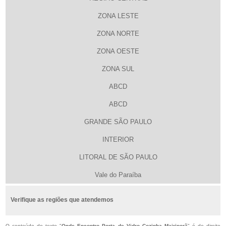
ZONA LESTE
ZONA NORTE
ZONA OESTE
ZONA SUL
ABCD
ABCD
GRANDE SÃO PAULO
INTERIOR
LITORAL DE SÃO PAULO
Vale do Paraíba
Verifique as regiões que atendemos
O conteúdo do texto "
Onde Encontro Porta de Vidro Cozinha Mairiporã
" é de direito