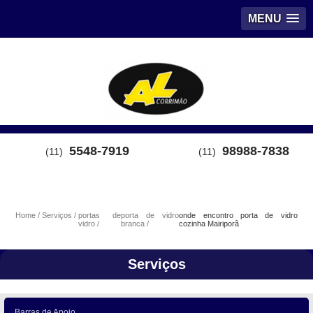
MENU
5548-7919
98988-7838
(11)
(11)
Home
Serviços
portas de
porta de vidro
onde encontro porta de vidro
vidro
branca
cozinha Mairiporã
Serviços
Barras de Apoio