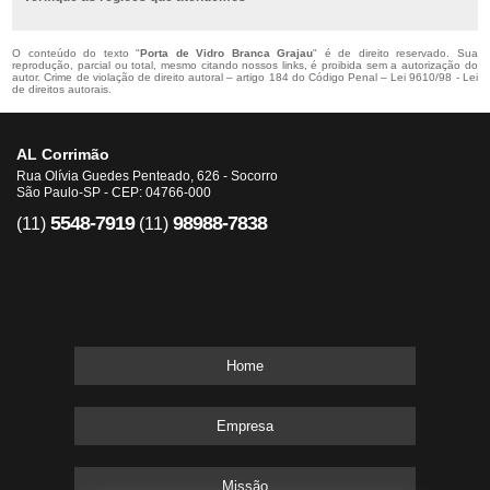
O conteúdo do texto "
Porta de Vidro Branca Grajau
" é de direito reservado. Sua
reprodução, parcial ou total, mesmo citando nossos links, é proibida sem a autorização do
autor. Crime de violação de direito autoral – artigo 184 do Código Penal –
Lei 9610/98 - Lei
de direitos autorais
.
AL Corrimão
Rua Olívia Guedes Penteado, 626 - Socorro
São Paulo-SP - CEP: 04766-000
5548-7919
98988-7838
(11)
(11)
Home
Empresa
Missão