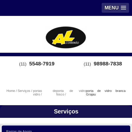
MENU
5548-7919
98988-7838
(11)
(11)
Home
Serviços
portas de
porta de vidro
porta de vidro branca
vidro
fosco
Grajau
Serviços
Barras de Apoio