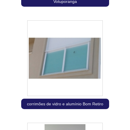
Votuporanga
corrimões de vidro e alumínio Bom Retiro