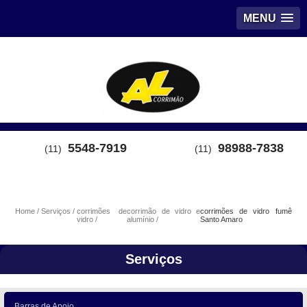
MENU
5548-7919
98988-7838
(11)
(11)
Home
Serviços
corrimões de
corrimão de vidro e
corrimões de vidro fumê
vidro
alumínio
Santo Amaro
Serviços
Barras de Apoio