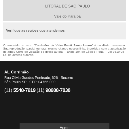
LITORAL DE SÃO PAULO
Vale do Paraíba
Verifique as regiões que atendemos
O conteúdo do texto "
Corrimões de Vidro Fumê Santo Amaro
" é de direito reservado.
Sua reprodução, parcial ou total, mesmo citando nossos links, é proibida sem a autorização
do autor. Crime de violação de direito autoral – artigo 184 do Código Penal –
Lei 9610/98 -
Lei de direitos autorais
.
AL Corrimão
Rua Olívia Guedes Penteado, 626 - Socorro
São Paulo-SP - CEP: 04766-000
5548-7919
98988-7838
(11)
(11)
Home