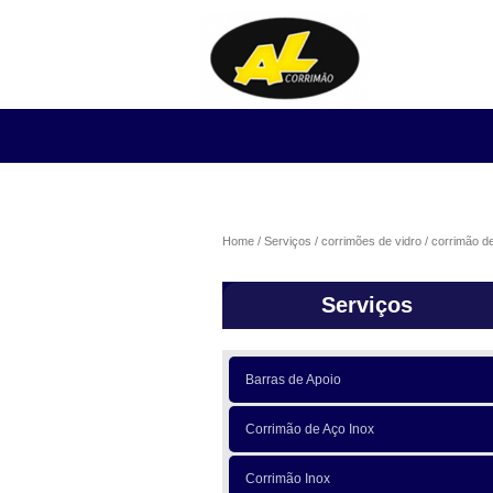
Home
Serviços
corrimões de vidro
corrimão de
Serviços
Barras de Apoio
Corrimão de Aço Inox
Corrimão Inox