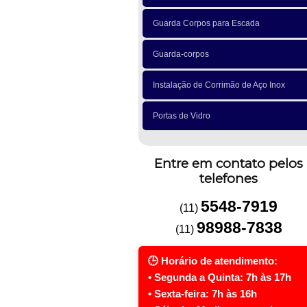
Guarda Corpos para Escada
Guarda-corpos
Instalação de Corrimão de Aço Inox
Portas de Vidro
Entre em contato pelos
telefones
5548-7919
(11)
98988-7838
(11)