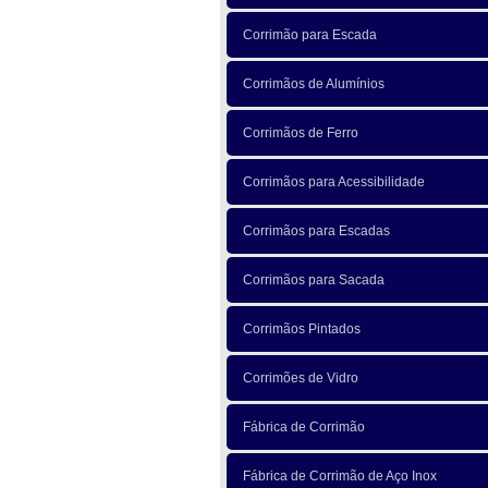
Corrimão para Escada
Corrimãos de Alumínios
Corrimãos de Ferro
Corrimãos para Acessibilidade
Corrimãos para Escadas
Corrimãos para Sacada
Corrimãos Pintados
Corrimões de Vidro
Fábrica de Corrimão
Fábrica de Corrimão de Aço Inox