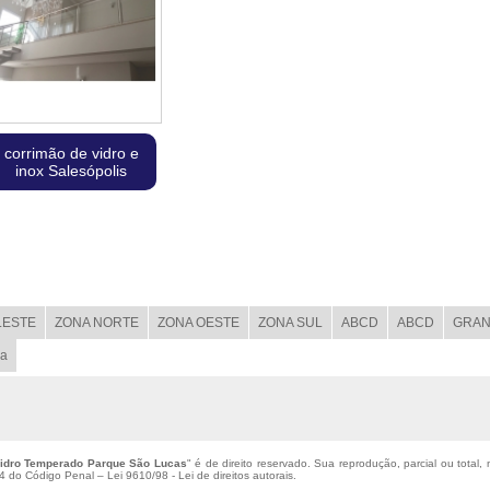
corrimão de vidro e
inox Salesópolis
LESTE
ZONA NORTE
ZONA OESTE
ZONA SUL
ABCD
ABCD
GRAN
ba
Vidro Temperado Parque São Lucas
" é de direito reservado. Sua reprodução, parcial ou total
184 do Código Penal –
Lei 9610/98 - Lei de direitos autorais
.