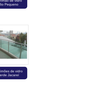
rimão de vidro
Rio Pequeno
rimões de vidro
erde Jacareí