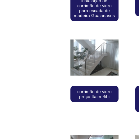
instalação de
corrimão de vidro
para escada de
madeira Guaianases
corrimão de vidro
preço Itaim Bibi