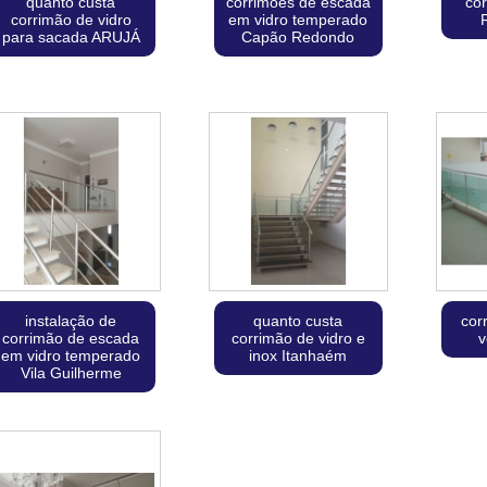
quanto custa
corrimões de escada
cor
corrimão de vidro
em vidro temperado
para sacada ARUJÁ
Capão Redondo
instalação de
quanto custa
cor
corrimão de escada
corrimão de vidro e
v
em vidro temperado
inox Itanhaém
Vila Guilherme