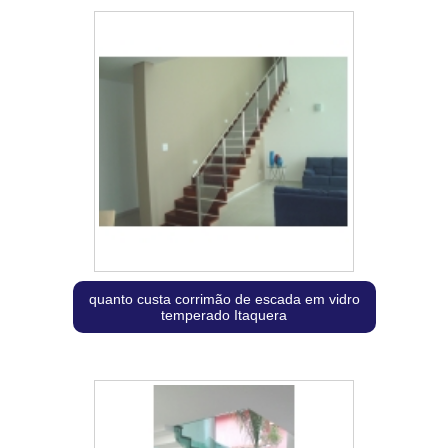
quanto custa corrimão de escada em vidro
temperado Itaquera