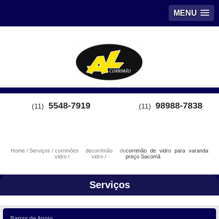
MENU
5548-7919
98988-7838
(11)
(11)
Home
Serviços
corrimões de
corrimão de
corrimão de vidro para varanda
vidro
vidro
preço Sacomã
Serviços
Barras de Apoio