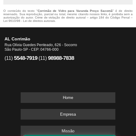
O conteúdo do texto "
Corrimão de Vidro para Varanda Preço Sacomã
" é de direito
reservado. Sua reprodução, parcial ou total, mesmo citando nossos links, é proibida sem a
autorização do autor. Crime de violação de direito autoral – artigo 184 do Código Penal –
Lei 9610/98 - Lei de direitos autorais
.
AL Corrimão
Rua Olívia Guedes Penteado, 626 - Socorro
São Paulo-SP - CEP: 04766-000
5548-7919
98988-7838
(11)
(11)
Home
Empresa
Missão