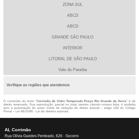
ZONA SUL
ABCD
ABCD
GRANDE SÃO PAULO
INTERIOR
LITORAL DE SÃO PAULO
Vale do Paraíba
Verifique as regiões que atendemos
O conteúdo do texto "
Corrimão de Vidro Temperado Preço Rio Grande da Serra
" é de
direito reservado. Sua reprodução, parcial ou total, mesmo citando nossos links, é proibida
sem a autorização do autor. Crime de violação de direito autoral – artigo 184 do Código
Penal –
Lei 9610/98 - Lei de direitos autorais
.
AL Corrimão
Rua Olívia Guedes Penteado, 626 - Socorro