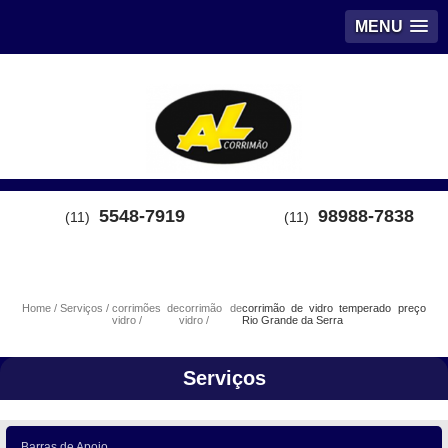
MENU
5548-7919
98988-7838
(11)
(11)
Home
Serviços
corrimões de
corrimão de
corrimão de vidro temperado preço
vidro
vidro
Rio Grande da Serra
Serviços
Barras de Apoio