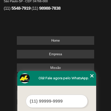
São Paulo-SP - CEP: 04766-000
5548-7919
98988-7838
(11)
(11)
Home
Empresa
Missão
Olá! Fale agora pelo WhatsApp.
Serviços
Contato
Mapa do site