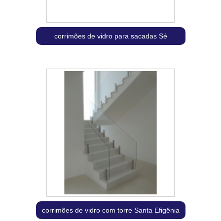
corrimões de vidro para sacadas Sé
corrimões de vidro com torre Santa Efigênia