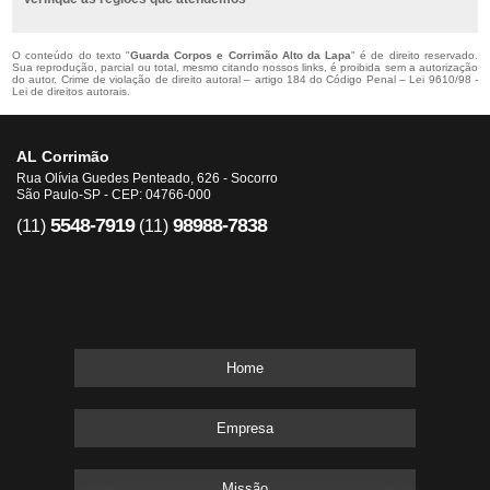
O conteúdo do texto "
Guarda Corpos e Corrimão Alto da Lapa
" é de direito reservado.
Sua reprodução, parcial ou total, mesmo citando nossos links, é proibida sem a autorização
do autor. Crime de violação de direito autoral – artigo 184 do Código Penal –
Lei 9610/98 -
Lei de direitos autorais
.
AL Corrimão
Rua Olívia Guedes Penteado, 626 - Socorro
São Paulo-SP - CEP: 04766-000
5548-7919
98988-7838
(11)
(11)
Home
Empresa
Missão