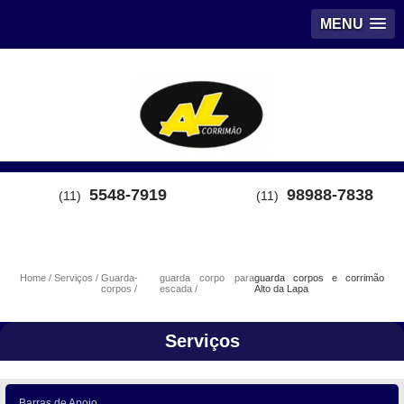
MENU
5548-7919
98988-7838
(11)
(11)
Home
Serviços
Guarda-
guarda corpo para
guarda corpos e corrimão
corpos
escada
Alto da Lapa
Serviços
Barras de Apoio