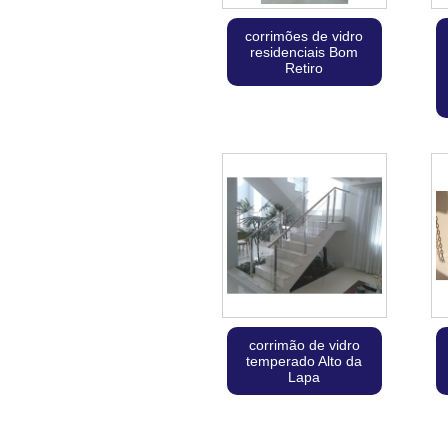
corrimões de vidro
residenciais Bom
Retiro
corrimão de vidro
temperado Alto da
Lapa