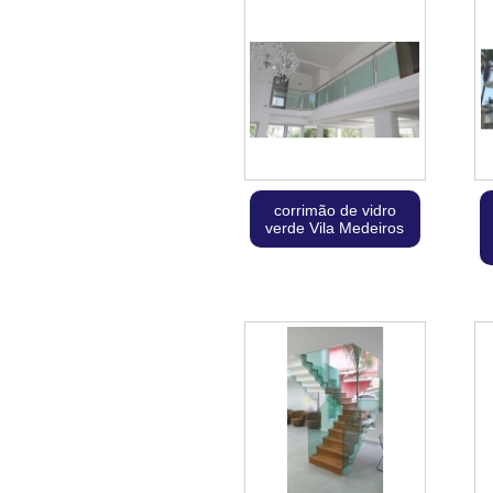
corrimão de vidro
verde Vila Medeiros