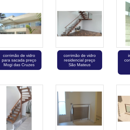
corrimão de vidro
corrimão de vidro
i
para sacada preço
residencial preço
cor
Mogi das Cruzes
São Mateus