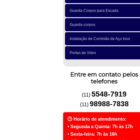
Guarda Corpos para Escada
Guarda-corpos
Instalação de Corrimão de Aço Inox
Portas de Vidro
Entre em contato pelos
telefones
5548-7919
(11)
98988-7838
(11)