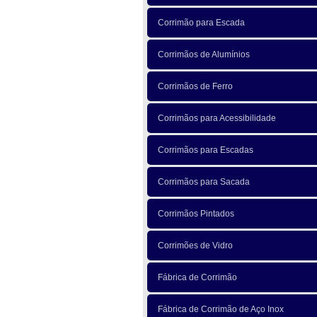
Corrimão para Escada
Corrimãos de Alumínios
Corrimãos de Ferro
Corrimãos para Acessibilidade
Corrimãos para Escadas
Corrimãos para Sacada
Corrimãos Pintados
Corrimões de Vidro
Fábrica de Corrimão
Fábrica de Corrimão de Aço Inox