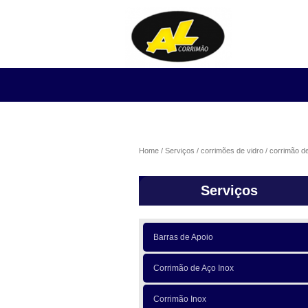
Home
Serviços
corrimões de vidro
corrimão de
Serviços
Barras de Apoio
Corrimão de Aço Inox
Corrimão Inox