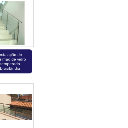
nstalação de
rimão de vidro
temperado
Brasilândia